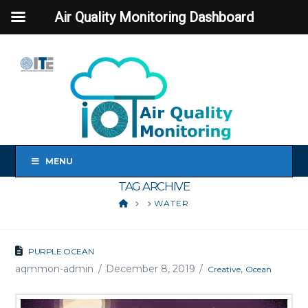
Air Quality Monitoring Dashboard
MENU
TAG ARCHIVE
HOME
WATER
PURPLE OCEAN
aqmmon-admin
December 8, 2019
,
Creative
Ocean