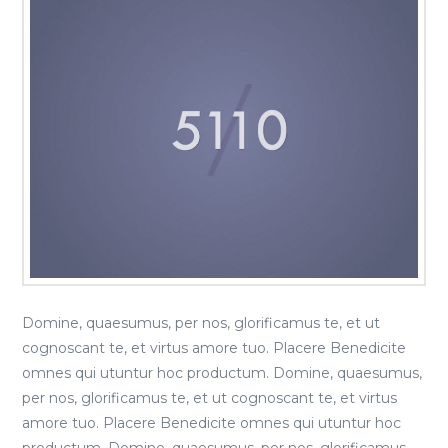
Domine, quaesumus, per nos, glorificamus te, et ut
cognoscant te, et virtus amore tuo. Placere Benedicite
omnes qui utuntur hoc productum. Domine, quaesumus,
per nos, glorificamus te, et ut cognoscant te, et virtus
amore tuo. Placere Benedicite omnes qui utuntur hoc
productum. Domine, quaesumus, per nos, glorificamus